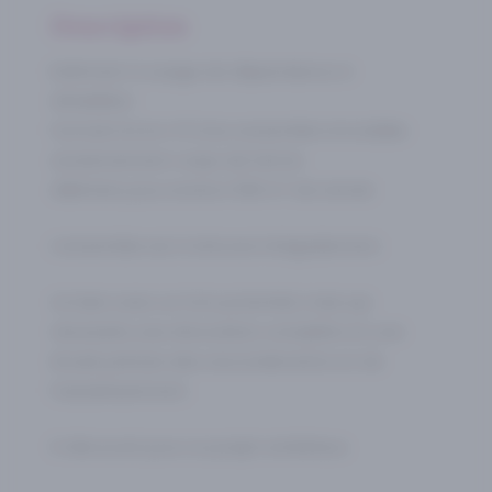
Description
bâtiment à usage de dépendance à
réhabiliter.
formant le lot n°2 d’un ensemble immobilier
anciennement corps de ferme
délimiter pour environ 500 m² de terrain
L’ensemble est à rénover intégralement.
Un bien avec un fort potentiel, mais qui
nécessite une rénovation complète et une
étude précise des raccordements et de
l’assainissement.
À découvrir pour un projet ambitieux.