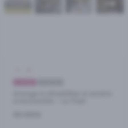
+ 5
A LA UNE
A VENDRE
Grange à réhabiliter à vendre
à Gonneville – Le Theil
55 000€