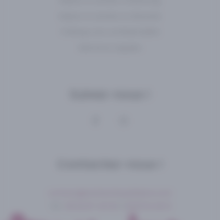
Maison à vendre Cherbourg
Maison à vendre La Glacerie
Politique de confidentialité
Mentions Légales
Suivez-nous !
Contactez-nous !
contact@recherchesetbiens.com
Tél :
06 62 87 45 63
/
09 81 16 46 12