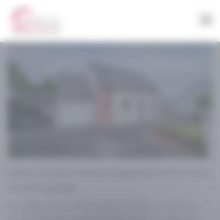
Panneau de gestion des cookies
VENDU
EXCLUSIVITÉ
Maison récente à vendre à Digosville de 97 m² avec
terrain et garage
Digosville, proche du bourg des école et commerce,
maison récente (norme RT 2012) de 97 m² habitable