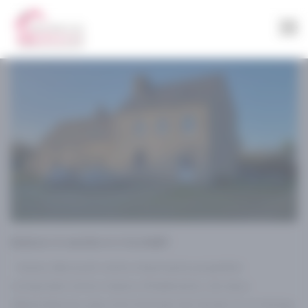
Panneau de gestion des cookies
A VENDRE
SOUS COMPROMIS
Maison à vendre à COLOMBY
Venez découvrir cette charmante propriété
composée d’une maison d’habitation, de deux
dépendances, plus d’un hectare de terrain et un étang.