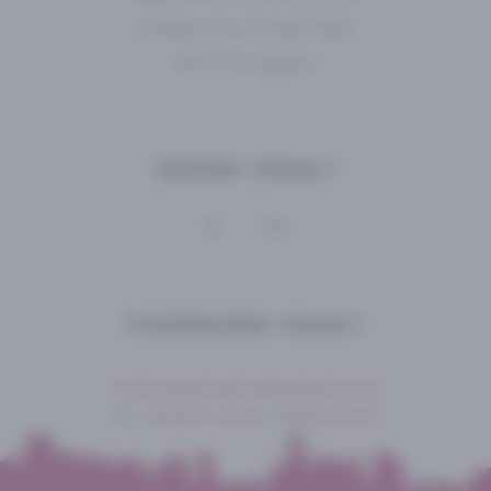
Politique de confidentialité
Mentions Légales
Suivez-nous !
Contactez-nous !
contact@recherchesetbiens.com
Tél :
06 62 87 45 63
/
09 81 16 46 12