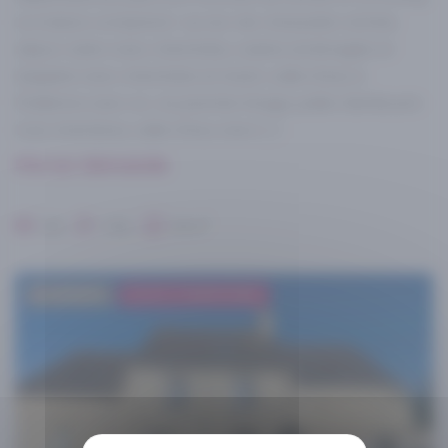
La maison comprend : au rez-de-chaussée: entrée,
séjour-salon avec cheminée, cuisine aménagée et
équipée avec cheminée et insert, salle d'eau à
l'italienne avec wc. Au premier étage, palier distribuant
trois chambres, salle d'eau avec [...]
Prix sur demande
2
3 Br
2 Ba
118 m
A VENDRE
SOUS COMPROMIS