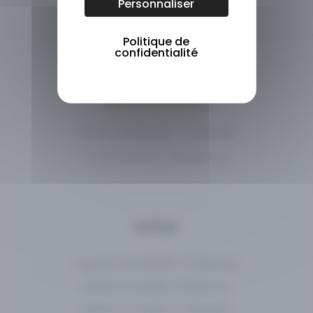
Personnaliser
Politique de
confidentialité
196 rue Gambetta – Tourlaville
11 rue Louis XVI – Cherbourg
Infos
Agence immobilière Cherbourg
Maison à vendre Cherbourg
Maison à vendre La Glacerie