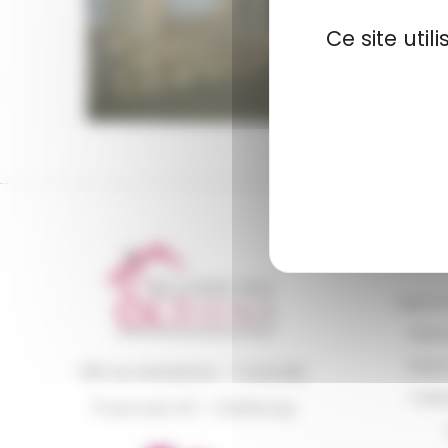
Ce site uti
Agence
Mais
Maiso
196 rue Gambetta – Tourlaville
Polit
11 rue Louis XVI – Cherbourg