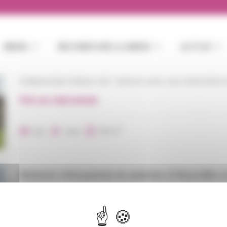
Maison à vendre à Tourlaville de 7 pièce
BIENS
RECHERCHES & BIENS
ACTUS
Cherbourg-en-Cotentin, Tourlaville, située dans un qu
écoles et transports. maison de 130 m² édifiée sur 306 
indépendant Maison de 7 pièces avec une orientation i
cuisine, wc, grand garage Etage : 2 chambres, salle [...]
Prix sur demande
2
4 Br
2 Ba
130 m
Maison mitoyenne en pierres à Rauville 
préau.
Rauville La Bigot, maison mitoyenne en pierres de 95 m
un cellier, une dépendance et un préau. Rdc : entrée, s