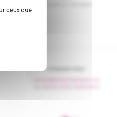
3 chambres, SDB (avec douche), wc *Honoraires
sur ceux que
Contactez-nous !
contact@recherchesetbiens.com
Tél :
06 62 87 45 63
/
09 81 16 46 12