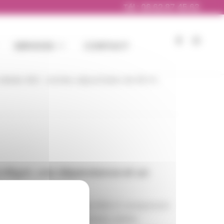
Tél : 06 62 87 45 63
s avec 4 chambres et 1 bureau.
SERVICES
CONTACT
artier calme , proche de toutes les commodités,
m² de terrain avec garage et cellier
déale. RDC : entrée, séjour/salon de 36 m²,
La Bigot, une dépendance et un
² édifiée sur un terrain de 658 m² comprenant
éjour/salon avec poêle à bois, cuisine